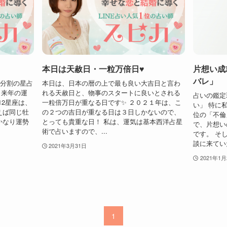
本日は天赦日・一粒万倍日♥
片想い成
バレ」
6分割の星占
本日は、日本の暦の上で最も良い大吉日と言わ
 来年の運
れる天赦日と、物事のスタートに良いとされる
占いの鑑定
12星座は、
一粒倍万日が重なる日です✨ ２０２１年は、こ
い」 特に
えば同じ牡
の２つの吉日が重なる日は３日しかないので、
位の「不倫
かなり運勢
とっても貴重な日！ 私は、運気は基本西洋占星
で、片想い
術で占いますので、...
です。 そ
談に来ていた
2021年3月31日
2021年1月
1