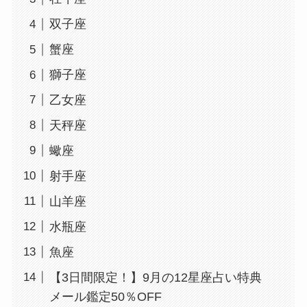
双子座
蟹座
獅子座
乙女座
天秤座
蠍座
射手座
山羊座
水瓶座
魚座
【3日間限定！】9月の12星座占い特典
メール鑑定50％OFF