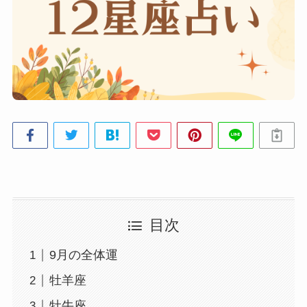
目次
9月の全体運
牡羊座
牡牛座