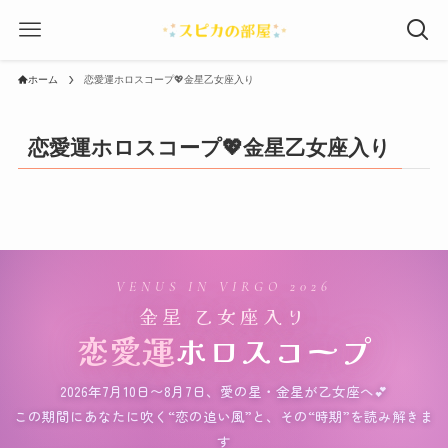
ホーム
恋愛運ホロスコープ💖金星乙女座入り
恋愛運ホロスコープ💖金星乙女座入り
♥
♥
♥
♥
♡
♡
♥
♥
♡
♥
♥
♡
♡
♡
♡
♥
♡
♡
♡
♡
♥
♥
♥
♡
♥
♥
♥
♥
♥
♡
♥
♥
♥
♥
♡
♥
♡
♥
♥
♥
♡
♥
♡
♥
♥
♡
♥
♡
♡
♥
♡
♡
♡
♡
♥
♡
♥
♥
♥
♥
♡
♥
♡
♥
♥
♡
♡
♥
♡
♡
♥
♥
♡
♡
♡
♥
♥
♥
♥
♥
♥
♡
♥
♡
♥
♡
♥
♥
♥
♥
♥
♡
♡
♥
♥
♡
♥
♡
♥
♥
♥
♡
♥
♥
♥
♡
♥
♡
♥
♥
VENUS IN VIRGO 2026
金星 乙女座入り
恋愛運
ホロスコープ
2026年7月10日〜8月7日、愛の星・金星が乙女座へ💕
この期間にあなたに吹く“恋の追い風”と、その“時期”を読み解きま
す