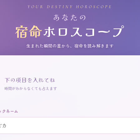
YOUR DESTINY HOROSCOPE
あなたの
宿命
ホロスコープ
生まれた瞬間の星から、宿命を読み解きます
下の項目を入れてね
時間がわからなくても占えます
ックネーム