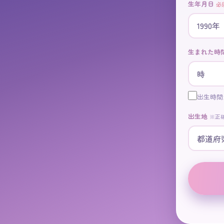
生年月日
必
生まれた時
出生時間
出生地
※正