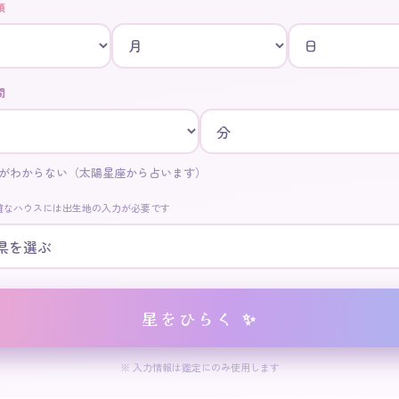
須
間
がわからない（太陽星座から占います）
確なハウスには出生地の入力が必要です
星をひらく ✨
※ 入力情報は鑑定にのみ使用します