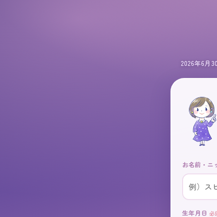
✦
2026年6
お名前・ニ
生年月日
必