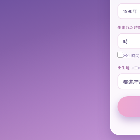
生まれた時
出生時間
出生地
※正