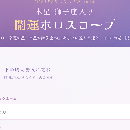
JUPITER IN LEO 2026
木星 獅子座入り
開運
ホロスコープ
月30日、幸運の星・木星が獅子座へ🦁 あなたに巡る幸運と、その“時期”
下の項目を入れてね
時間がわからなくても占えます
ックネーム
須