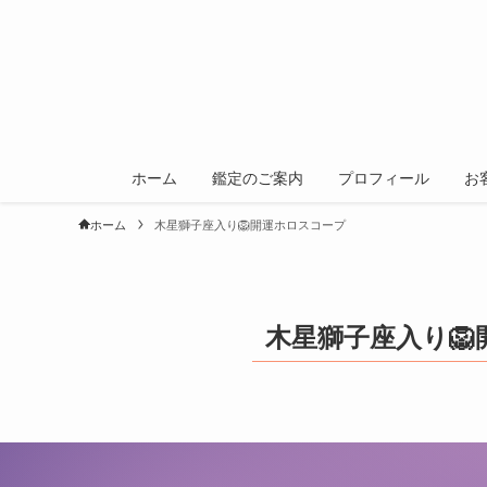
ホーム
鑑定のご案内
プロフィール
お
ホーム
木星獅子座入り🦁開運ホロスコープ
木星獅子座入り
✦
✦
✧
✧
·
✦
✦
✧
✦
·
✦
✧
✧
✦
✦
✦
✦
✦
·
✦
˖
✦
˖
˖
˖
✦
·
✦
˖
✦
✦
✦
·
✦
·
˖
✦
✧
✦
˖
✧
✦
✧
·
˖
·
✦
✦
✦
˖
·
˖
✧
˖
˖
✦
˖
✧
✧
✦
✧
✦
✧
✧
✧
✦
·
·
✦
✦
✦
✧
✧
·
˖
✧
˖
✦
˖
✦
✦
✧
✦
˖
·
✦
·
✦
✦
˖
·
✦
✦
✧
·
·
˖
·
˖
˖
✦
✧
✧
·
✦
˖