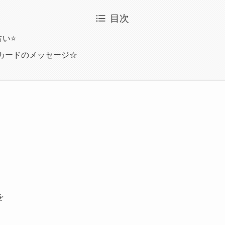
目次
い⭐️
カードのメッセージ☆
を