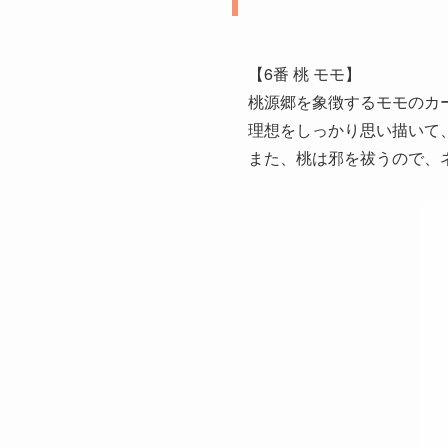
【6番 桃 モモ】
桃源郷を象徴するモモのカー
理想をしっかり思い描いて
また、桃は邪を祓うので、