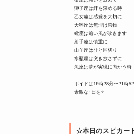
獅子座は絆を深める時
乙女座は感覚を大切に
天秤座は無理は禁物
蠍座は追い風が吹きます
射手座は慎重に
山羊座はひと区切り
水瓶座は突き放さずに
魚座は夢が実現に向かう時
ボイドは19時28分〜21時5
素敵な1日を⭐️
☆本日のスピカー