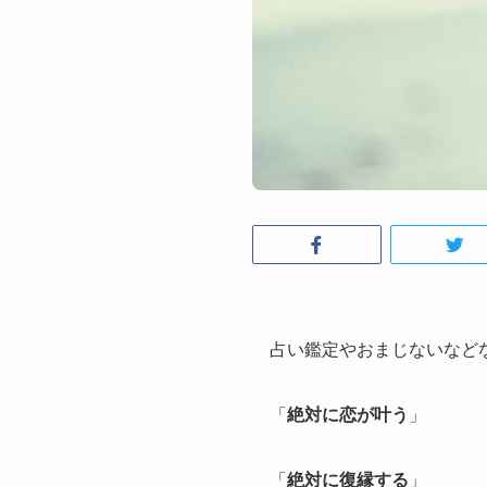
占い鑑定やおまじないなどな
「
絶対に恋が叶う
」
「
絶対に復縁する
」